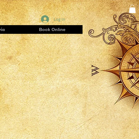
Log In
ία
Book Online