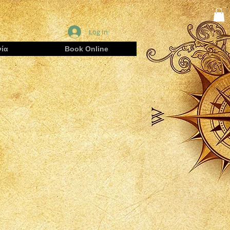
Log In
ία
Book Online