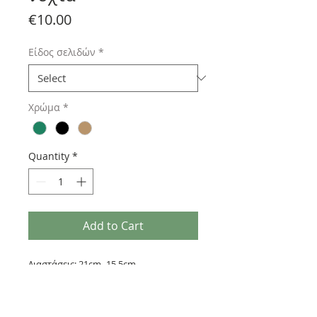
Price
€10.00
Είδος σελιδών
*
Χρώμα
*
Quantity
*
Add to Cart
Διαστάσεις: 21cm -15,5cm
Δερματίνη (συνθετικό δέρμα)
240σελ. που αλλάζουν:
1) 120 σελίδες με γραμμές + 120 σελίδες