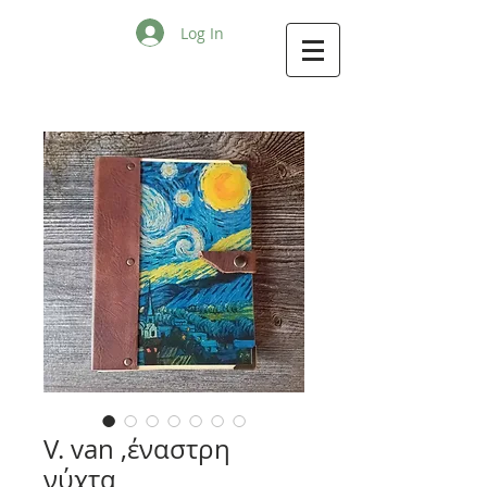
Log In
V. van ,έναστρη
νύχτα