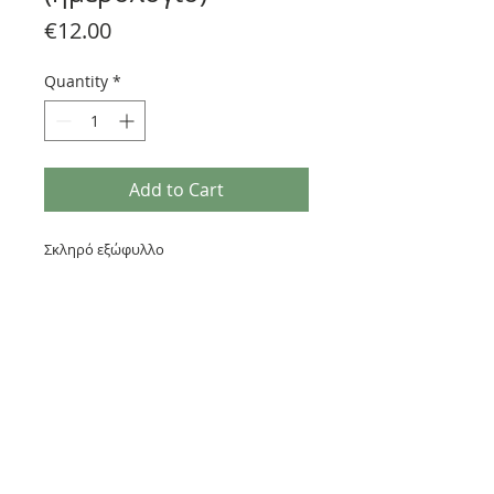
Price
€12.00
Quantity
*
Add to Cart
Σκληρό εξώφυλλο
Συνθετικό δέρμα
ημερολόγιο 160 σελίδες + 120 σελίδες
κενές για σημειώσεις
Μέγεθος Α5