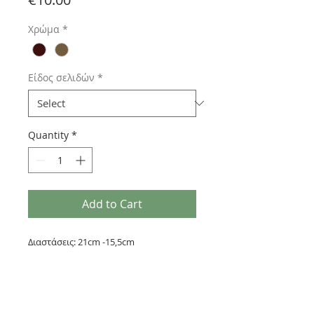
Χρώμα
*
Είδος σελιδών
*
Quantity
*
Add to Cart
Διαστάσεις: 21cm -15,5cm
Δερματίνη (συνθετικό δέρμα)
240σελ. που αλλάζουν:
1) 120 σελίδες με γραμμές + 120 σελίδες
χωρίς γραμμές
2) 240 σελίδες με γραμμές