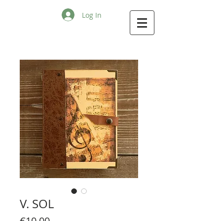
Log In
V. SOL
Price
€10.00