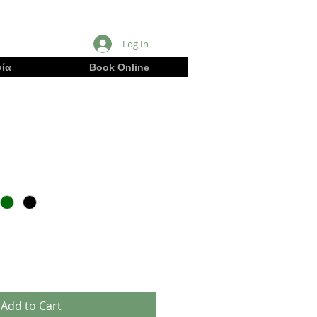
Log In
ία
Book Online
Add to Cart