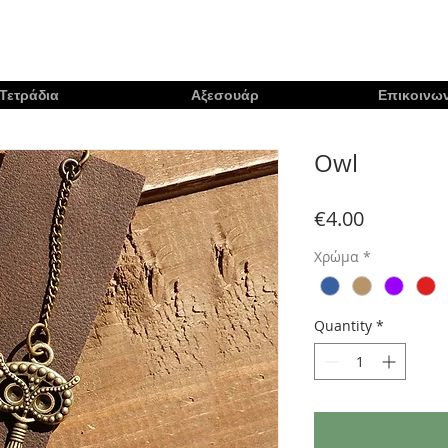
Τετράδια
Αξεσουάρ
Επικοινων
Owl
Price
€4.00
Χρώμα
*
Quantity
*