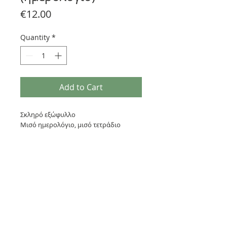
Price
€12.00
Quantity
*
Add to Cart
Σκληρό εξώφυλλο
Μισό ημερολόγιο, μισό τετράδιο
160 σελίδες ημερολόγιο + 120 σελίδες
κενές για σημειώσεις
Συνθετικό δέρμα
Μέγεθος Α5