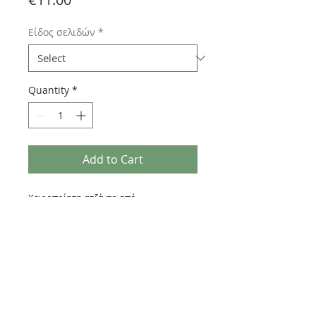
Είδος σελιδών
*
Quantity
*
Add to Cart
Χειροποίητη ατζέντα από
σταμπαρισμένο δέρμα, μεγέθους
19×11εκ ,βολική για τσέπη και τσάντα
120 σελίδες που ανανεώνονται (δώρο
άλλες 120 σελίδες)