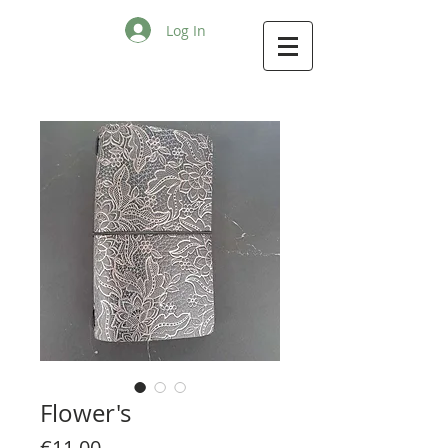
Log In
Flower's
Price
€11.00