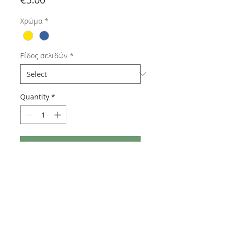
Χρώμα
*
Είδος σελιδών
*
Quantity
*
Add to Cart
Χαρτόδετο 120 σελίδες σε μέγεθος Α5
με σκληρό εξώφυλλο, χαρτί 80gr