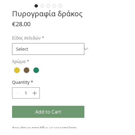
Πυρογραφία δράκος
Price
€28.00
Είδος σελιδών
*
Χρώμα
*
Quantity
*
Add to Cart
Δερμάτινο τετράδιο με χειροποίητη
πυρογραφία.