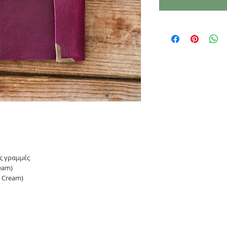
ίς γραμμές
ream)
o Cream)