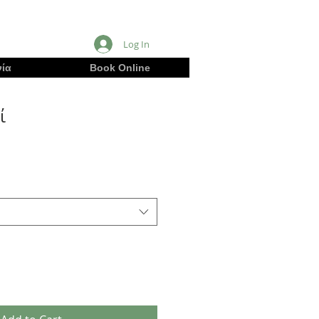
Log In
ία
Book Online
ί