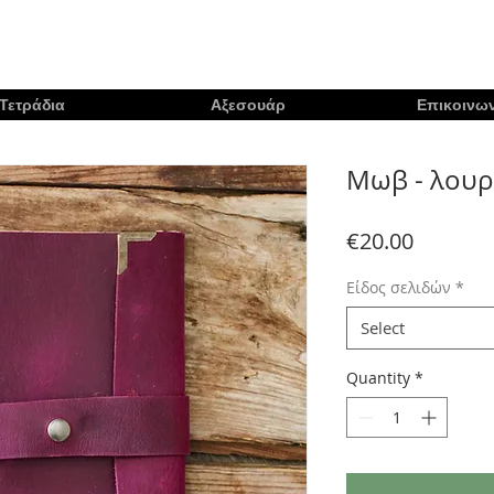
Τετράδια
Αξεσουάρ
Επικοινων
Μωβ - λουρ
Price
€20.00
Είδος σελιδών
*
Select
Quantity
*