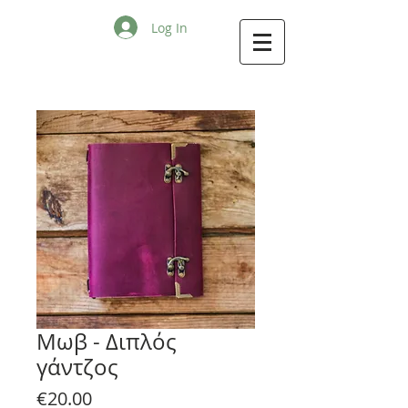
Log In
Μωβ - Διπλός
γάντζος
Price
€20.00