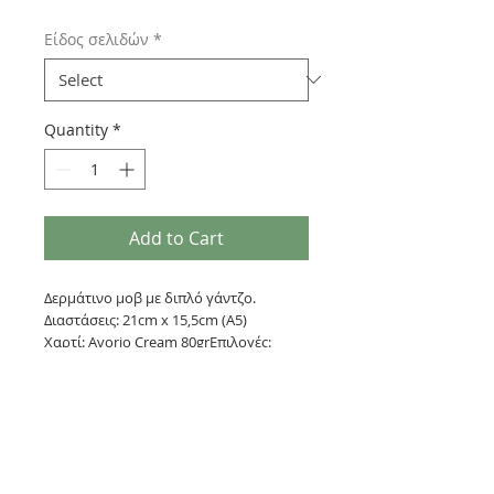
Είδος σελιδών
*
Quantity
*
Add to Cart
Δερμάτινο μοβ με διπλό γάντζο.
Διαστάσεις: 21cm x 15,5cm (Α5)
Χαρτί: Avorio Cream 80grΕπιλογές:
1) 120 σελίδες με γραμμές + 120 χωρίς
γραμμές
2) 240 σελίδες με γραμμές (Avorio
Cream)3) 240 σελίδες χωρίς γραμμές
(Avorio Cream)