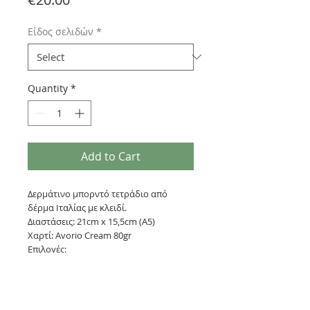
Είδος σελιδών
*
Quantity
*
Add to Cart
Δερμάτινο μπορντό τετράδιο από
δέρμα Ιταλίας με κλειδί.
Διαστάσεις: 21cm x 15,5cm (Α5)
Χαρτί: Avorio Cream 80gr
Επιλογές:
1) 120 σελίδες με γραμμές + 120 χωρίς
γραμμές
2) 240 σελίδες με γραμμές (Avorio
Cream)