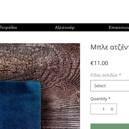
Τετράδια
Αξεσουάρ
Επικοινων
Μπλε ατζέν
Price
€11.00
Είδος σελιδών
*
Select
Quantity
*