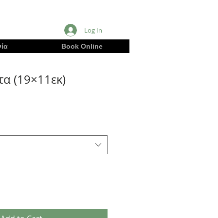
Log In
ία
Book Online
τα (19×11εκ)