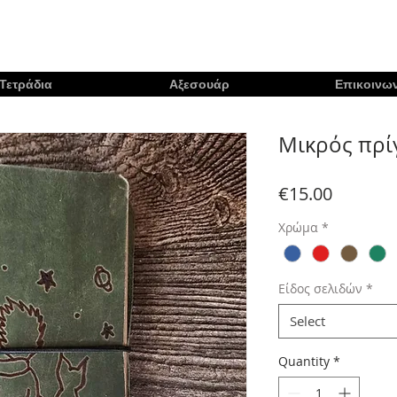
Τετράδια
Αξεσουάρ
Επικοινων
Μικρός πρί
Price
€15.00
Χρώμα
*
Είδος σελιδών
*
Select
Quantity
*