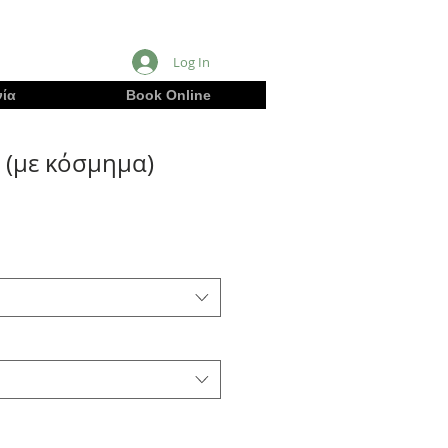
Log In
ία
Book Online
 (με κόσμημα)