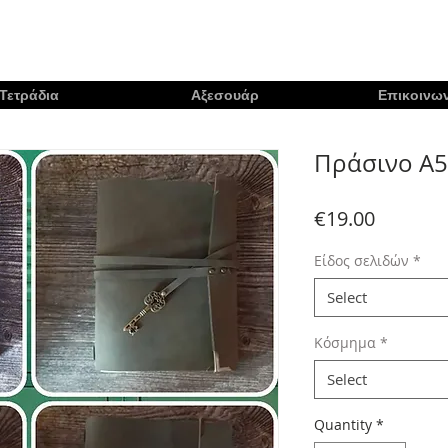
Τετράδια
Αξεσουάρ
Επικοινων
Πράσινο Α5
Price
€19.00
Είδος σελιδών
*
Select
Κόσμημα
*
Select
Quantity
*