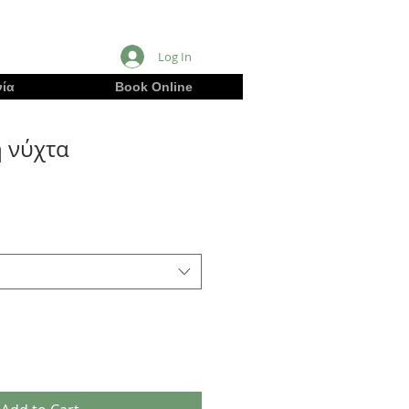
Log In
ία
Book Online
η νύχτα