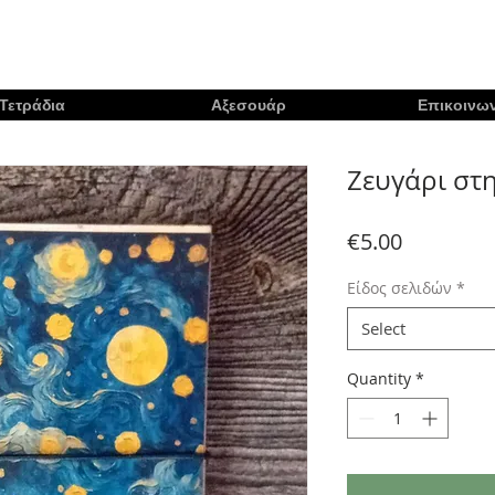
Τετράδια
Αξεσουάρ
Επικοινων
Ζευγάρι στ
Price
€5.00
Είδος σελιδών
*
Select
Quantity
*